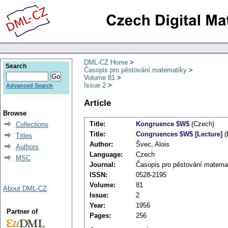
DML-CZ Home
Search
Časopis pro pěstování matematiky
Volume 81
Issue 2
Advanced Search
Article
Browse
Title:
Kongruence $W$
(Czech)
Collections
Title:
Congruences $W$ [Lecture]
(
Titles
Author:
Švec, Alois
Authors
Language:
Czech
MSC
Journal:
Časopis pro pěstování matema
ISSN:
0528-2195
Volume:
81
About DML-CZ
Issue:
2
Year:
1956
Partner of
Pages:
256