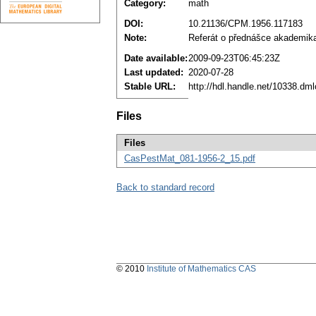
Category:
math
DOI:
10.21136/CPM.1956.117183
Note:
Referát o přednášce akademik
Date available:
2009-09-23T06:45:23Z
Last updated:
2020-07-28
Stable URL:
http://hdl.handle.net/10338.dm
Files
Files
CasPestMat_081-1956-2_15.pdf
Back to standard record
© 2010
Institute of Mathematics CAS