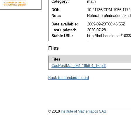
Category:
math
DOI:
10.21136/CPM.1956.1172
Note:
Referát o přednášce aka
Date available:
2009-09-23T06:48:55Z
Last updated:
2020-07-28
Stable URL:
http://hdl.handle.net/103
Files
Files
CasPestMat_081-1956-4_16.pdf
Back to standard record
© 2010
Institute of Mathematics CAS