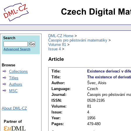
DML-CZ Home
Search
Časopis pro pěstování matematiky
Volume 81
Issue 4
Advanced Search
Article
Browse
Title:
Existence derivací v dif
Collections
Title:
The existence of derivati
Titles
Author:
Švec, Alois
Authors
Language:
Czech
MSC
Journal:
Časopis pro pěstování m
ISSN:
0528-2195
Volume:
81
About DML-CZ
Issue:
4
Year:
1956
Partner of
Pages:
479-480