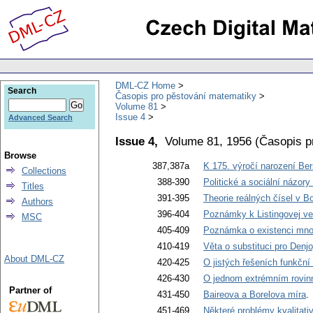
DML-CZ Home
Search
Časopis pro pěstování matematiky
Volume 81
Issue 4
Advanced Search
Issue 4,
Volume 81, 1956
(
Časopis p
Browse
387,387a
K 175. výročí narození Be
Collections
388-390
Politické a sociální názor
Titles
391-395
Theorie reálných čísel v B
Authors
396-404
Poznámky k Listingovej vet
MSC
405-409
Poznámka o existenci mno
410-419
Věta o substituci pro Denjo
About DML-CZ
420-425
O jistých řešeních funkční 
426-430
O jednom extrémním rovin
Partner of
431-450
Baireova a Borelova míra
.
451-469
Některé problémy kvalitativ