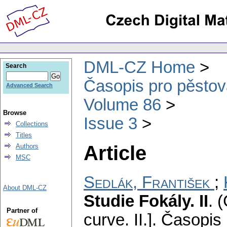
DML-CZ Home
Search
Časopis pro pěstov
Advanced Search
Volume 86
Browse
Issue 3
Collections
Titles
Article
Authors
MSC
Sedlák, František
;
About DML-CZ
Studie Fokály. II
.
(
Partner of
curve. II.].
Časopis 