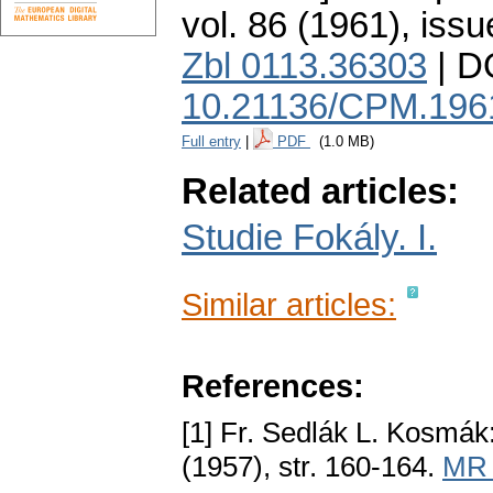
vol. 86 (1961), issu
Zbl 0113.36303
| D
10.21136/CPM.196
Full entry
|
PDF
(1.0 MB)
Related articles:
Studie Fokály. I.
Similar articles:
References:
[1] Fr. Sedlák L. Kosmák
(1957), str. 160-164.
MR 