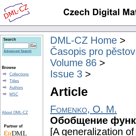
DML-CZ Home
Search
Časopis pro pěstov
Advanced Search
Volume 86
Browse
Issue 3
Collections
Titles
Article
Authors
MSC
Fomenko, O. M.
About DML-CZ
Обобщение функ
Partner of
[A generalization of