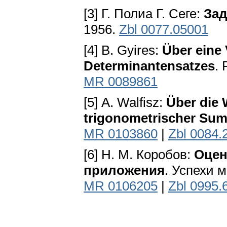
[3] Г. Полиа Г. Сеге:
Зад
1956.
Zbl 0077.05001
[4] В. Gyires:
Über eine
Determinantensatzes
. 
MR 0089861
[5] А. Walfisz:
Über die 
trigonometrischer Su
MR 0103860
|
Zbl 0084.
[6] Н. М. Коробов:
Оцен
приложения
. Успехи м
MR 0106205
|
Zbl 0995.