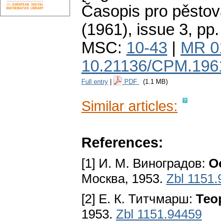
Časopis pro pěstov
(1961), issue 3
,
pp.
MSC:
10-43
|
MR 0
10.21136/CPM.196
Full entry
|
PDF
(1.1 MB)
Similar articles:
References:
[1] И. М. Виноградов:
О
Москва, 1953.
Zbl 1151
[2] Е. К. Титчмарш:
Тео
1953.
Zbl 1151.94459