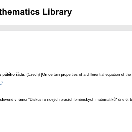
ce pátého řádu
.
(Czech) [On certain properties of a differential equation of the
17
oslovené v rámci "Diskusí o nových pracích brněnských matematiků" dne 6. 