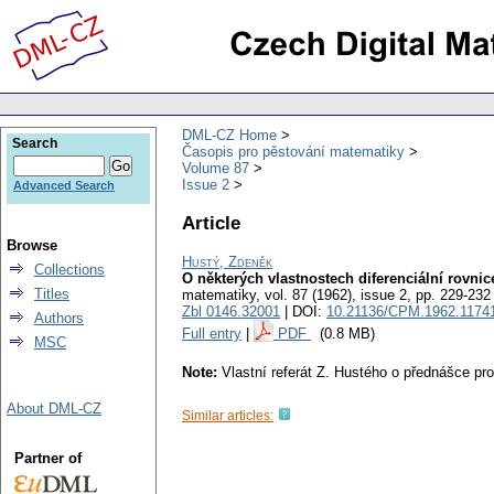
DML-CZ Home
Search
Časopis pro pěstování matematiky
Volume 87
Issue 2
Advanced Search
Article
Browse
Hustý, Zdeněk
Collections
O některých vlastnostech diferenciální rovni
Titles
matematiky
,
vol. 87 (1962), issue 2
,
pp. 229-232
Zbl 0146.32001
| DOI:
10.21136/CPM.1962.1174
Authors
Full entry
|
PDF
(0.8 MB)
MSC
Note:
Vlastní referát Z. Hustého o přednášce pr
About DML-CZ
Similar articles:
Partner of