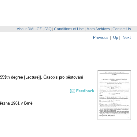
About DML-CZ
|
FAQ
|
Conditions of Use
|
Math Archives
|
Contact Us
Previous
|
Up
|
Next
 $5$th degree [Lecture]].
Časopis pro pěstování
Feedback
března 1961 v Brně.