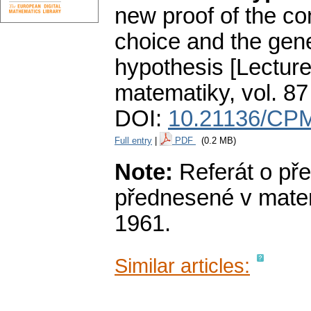
new proof of the co
choice and the gen
hypothesis [Lecture]
matematiky
,
vol. 87
DOI:
10.21136/CPM
Full entry
|
PDF
(0.2 MB)
Note:
Referát o pře
přednesené v matem
1961.
Similar articles: