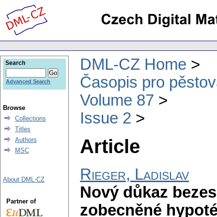
DML-CZ Home
Search
Časopis pro pěstov
Advanced Search
Volume 87
Browse
Issue 2
Collections
Titles
Article
Authors
MSC
Rieger, Ladislav
About DML-CZ
Nový důkaz bezes
Partner of
zobecněné hypoté