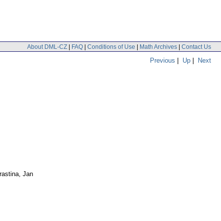
About DML-CZ
|
FAQ
|
Conditions of Use
|
Math Archives
|
Contact Us
Previous
|
Up
|
Next
rastina, Jan