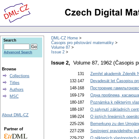
DML-CZ Home
Search
Časopis pro pěstování matematiky
Volume 87
Issue 2
Advanced Search
Issue 2,
Volume 87, 1962
(
Časopis p
Browse
131
Zemřel akademik Zdeněk N
Collections
132-147
Devadesát let Časopisu pr
Titles
148-168
Построение гамильтоновс
Authors
169-179
Одна проблема, касающа
MSC
180-187
Poznámka k některým vlast
188-197
O splynutí základních centr
About DML-CZ
198-224
O jistých lineárních operát
225-226
Bemerkung zu den Umgäng
Partner of
227-228
Sestrojení pravidelného je
229-232
O některých vlastnostech d