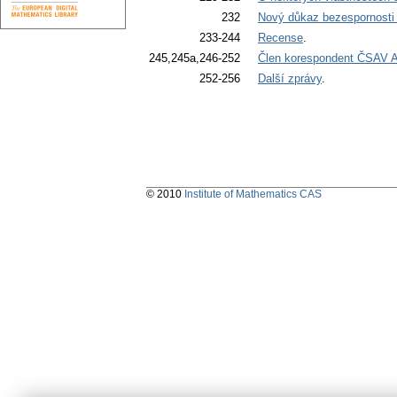
232
Nový důkaz bezespornosti
233-244
Recense
.
245,245a,246-252
Člen korespondent ČSAV An
252-256
Další zprávy
.
© 2010
Institute of Mathematics CAS