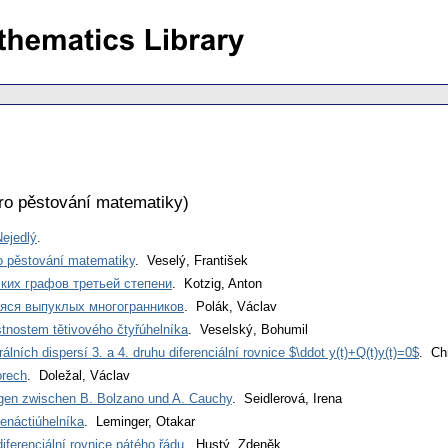
ro pěstování matematiky
)
ejedlý
.
o pěstování matematiky
. Veselý, František
ких графов третьей степени
. Kotzig, Anton
яся выпуклых многогранников
. Polák, Václav
nostem tětivového čtyřúhelníka
. Veselský, Bohumil
álních dispersí 3. a 4. druhu diferenciální rovnice $\ddot y(t)+Q(t)y(t)=0$
. Ch
orech
. Doležal, Václav
en zwischen B. Bolzano und A. Cauchy
. Seidlerová, Irena
denáctiúhelníka
. Leminger, Otakar
iferenciální rovnice pátého řádu
. Hustý, Zdeněk