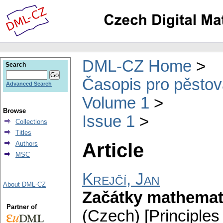
DML-CZ Home
Search
Časopis pro pěstov
Advanced Search
Volume 1
Browse
Issue 1
Collections
Titles
Article
Authors
MSC
Krejčí, Jan
About DML-CZ
Začátky mathematic
Partner of
(Czech) [Principles