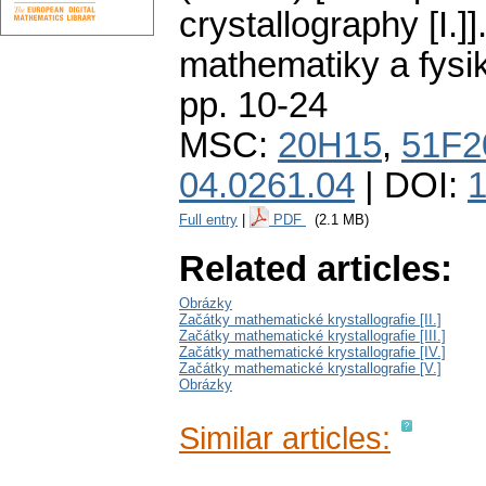
crystallography [I.]]
mathematiky a fysi
pp. 10-24
MSC:
20H15
,
51F2
04.0261.04
| DOI:
Full entry
|
PDF
(2.1 MB)
Related articles:
Obrázky
Začátky mathematické krystallografie [II.]
Začátky mathematické krystallografie [III.]
Začátky mathematické krystallografie [IV.]
Začátky mathematické krystallografie [V.]
Obrázky
Similar articles: