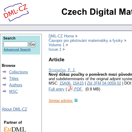
DML-CZ Home
Search
Časopis pro pěstování matematiky a fysiky
Volume 1
Issue 1
Advanced Search
Article
Browse
Studnička, F. J.
Collections
Nový důkaz poučky o poměrech mezi původní
Titles
and subdeterminants of the original adjoint syste
MSC:
15A06
,
15A15
|
Zbl JFM 04.0059.02
| DOI
Authors
Full entry
|
PDF
(0.8 MB)
MSC
Similar articles:
About DML-CZ
Partner of