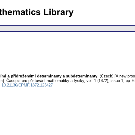
mi a přidruženými determinanty a subdeterminanty
.
(Czech) [A new proo
m].
Časopis pro pěstování mathematiky a fysiky
,
vol. 1 (1872), issue 1
,
pp. 6
:
10.21136/CPMF.1872.123427