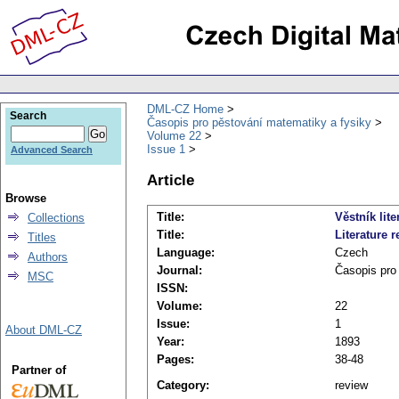
DML-CZ Home
Search
Časopis pro pěstování matematiky a fysiky
Volume 22
Issue 1
Advanced Search
Article
Browse
Title:
Věstník lite
Collections
Title:
Literature r
Titles
Language:
Czech
Authors
Journal:
Časopis pro
MSC
ISSN:
Volume:
22
Issue:
1
About DML-CZ
Year:
1893
Pages:
38-48
Partner of
Category:
review