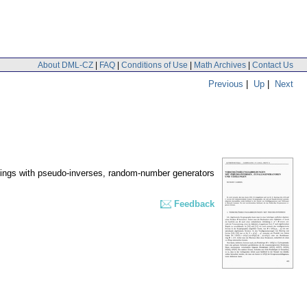
About DML-CZ
|
FAQ
|
Conditions of Use
|
Math Archives
|
Contact Us
Previous
|
Up
|
Next
ings with pseudo-inverses, random-number generators
Feedback