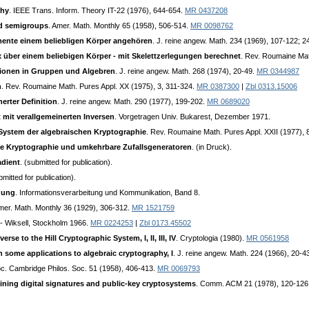
phy
. IEEE Trans. Inform. Theory IT-22 (1976), 644-654.
MR 0437208
nd semigroups
. Amer. Math. Monthly 65 (1958), 506-514.
MR 0098762
emente einem beliebligen Körper angehören
. J. reine angew. Math. 234 (1969), 107-122; 2
ix über einem beliebigen Körper - mit Skelettzerlegungen berechnet
. Rev. Roumaine Mat
utionen in Gruppen und Algebren
. J. reine angew. Math. 268 (1974), 20-49.
MR 0344987
n
. Rev. Roumaine Math. Pures Appl. XX (1975), 3, 311-324.
MR 0387300
|
Zbl 0313.15006
erter Definition
. J. reine angew. Math. 290 (1977), 199-202.
MR 0689020
 mit verallgemeinerten Inversen
. Vorgetragen Univ. Bukarest, Dezember 1971.
System der algebraischen Kryptographie
. Rev. Roumaine Math. Pures Appl. XXII (1977),
re Kryptographie und umkehrbare Zufallsgeneratoren
. (in Druck).
adient
. (submitted for publication).
bmitted for publication).
gung
. Informationsverarbeitung und Kommunikation, Band 8.
Amer. Math. Monthly 36 (1929), 306-312.
MR 1521759
 - Wiksell, Stockholm 1966.
MR 0224253
|
Zbl 0173.45502
erse to the Hill Cryptographic System, I, II, III, IV
. Cryptologia (1980).
MR 0561958
 some applications to algebraic cryptography, I
. J. reine angew. Math. 224 (1966), 20-43
oc. Cambridge Philos. Soc. 51 (1958), 406-413.
MR 0069793
ining digital signatures and public-key cryptosystems
. Comm. ACM 21 (1978), 120-126