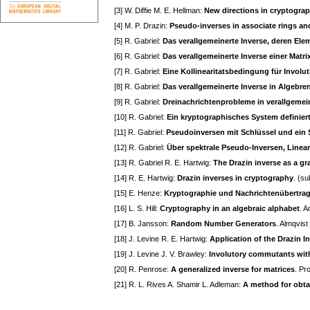
[3] W. Diffie M. E. Hellman:
New directions in cryptogra
[4] M. P. Drazin:
Pseudo-inverses in associate rings a
[5] R. Gabriel:
Das verallgemeinerte Inverse, deren El
[6] R. Gabriel:
Das verallgemeinerte Inverse einer Matr
[7] R. Gabriel:
Eine Kollinearitatsbedingung für Invol
[8] R. Gabriel:
Das verallgemeinerte Inverse in Algebre
[9] R. Gabriel:
Dreinachrichtenprobleme in verallgemein
[10] R. Gabriel:
Ein kryptographisches System definiert
[11] R. Gabriel:
Pseudoinversen mit Schlüssel und ein 
[12] R. Gabriel:
Über spektrale Pseudo-Inversen, Linea
[13] R. Gabriel R. E. Hartwig:
The Drazin inverse as a gr
[14] R. E. Hartwig:
Drazin inverses in cryptography
. (su
[15] E. Henze:
Kryptographie und Nachrichtenübertra
[16] L. S. Hill:
Cryptography in an algebraic alphabet
. 
[17] B. Jansson:
Random Number Generators
. Almqvist
[18] J. Levine R. E. Hartwig:
Application of the Drazin Inv
[19] J. Levine J. V. Brawley:
Involutory commutants with
[20] R. Penrose:
A generalized inverse for matrices
. Pr
[21] R. L. Rives A. Shamir L. Adleman:
A method for obta