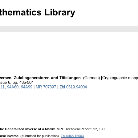
ersen, Zufallsgeneratoren und Täfelungen
.
(German) [Cryptographic mapp
ssue 6
,
pp. 485-504
A11
,
94A60
,
94A99
|
MR 707397
|
Zbl 0519.94004
he Generalized Inverse of a Matrix
. MRC Technical Report 592, 1965.
ose inverse
. (submitted for publication).
Zbl 0468.15003