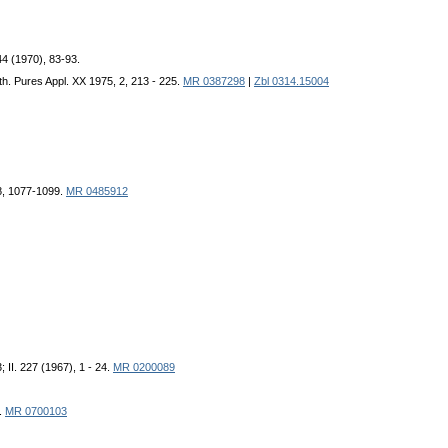
44 (1970), 83-93.
h. Pures Appl. XX 1975, 2, 213 - 225.
MR 0387298
|
Zbl 0314.15004
 8, 1077-1099.
MR 0485912
; II. 227 (1967), 1 - 24.
MR 0200089
.
MR 0700103