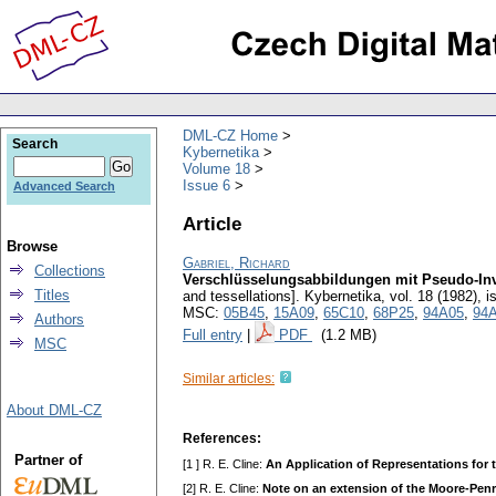
DML-CZ Home
Search
Kybernetika
Volume 18
Issue 6
Advanced Search
Article
Browse
Gabriel, Richard
Collections
Verschlüsselungsabbildungen mit Pseudo-Inv
Titles
and tessellations].
Kybernetika
,
vol. 18 (1982), i
MSC:
05B45
,
15A09
,
65C10
,
68P25
,
94A05
,
94
Authors
Full entry
|
PDF
(1.2 MB)
MSC
Similar articles:
About DML-CZ
References:
Partner of
[1 ] R. E. Cline:
An Application of Representations for t
[2] R. E. Cline:
Note on an extension of the Moore-Penr