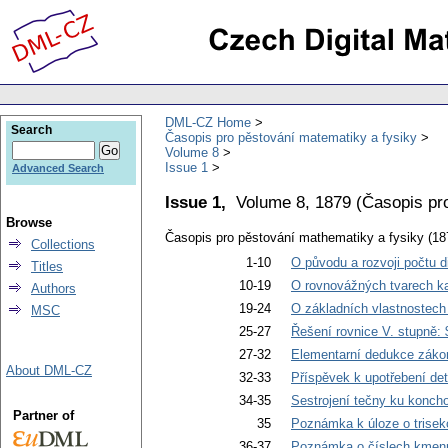
DML-CZ Home
Search
Časopis pro pěstování matematiky a fysiky
Volume 8
Issue 1
Advanced Search
Issue 1,
Volume 8, 1879
(
Časopis pr
Browse
Časopis pro pěstování mathematiky a fysiky (18
Collections
1-10
O původu a rozvoji počtu dif
Titles
10-19
O rovnovážných tvarech k
Authors
19-24
O základních vlastnostech
MSC
25-27
Řešení rovnice V. stupně:
27-32
Elementarní dedukce zákon
About DML-CZ
32-33
Příspěvek k upotřebení de
34-35
Sestrojení tečny ku konch
Partner of
35
Poznámka k úloze o trisekc
36-37
Poznámka o číslech kmenný