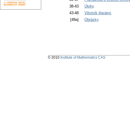
38-43
Úlohy
.
43-48
Věstník literární
.
[48a]
Obrázky
.
© 2010
Institute of Mathematics CAS