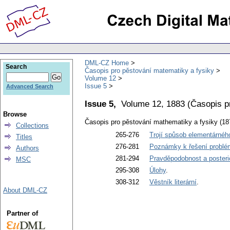
DML-CZ Home
Search
Časopis pro pěstování matematiky a fysiky
Volume 12
Issue 5
Advanced Search
Issue 5,
Volume 12, 1883
(
Časopis p
Browse
Časopis pro pěstování mathematiky a fysiky (18
Collections
265-276
Trojí spůsob elementárného
Titles
276-281
Poznámky k řešení problé
Authors
281-294
Pravděpodobnost a posterior
MSC
295-308
Úlohy
.
308-312
Věstník literární
.
About DML-CZ
Partner of