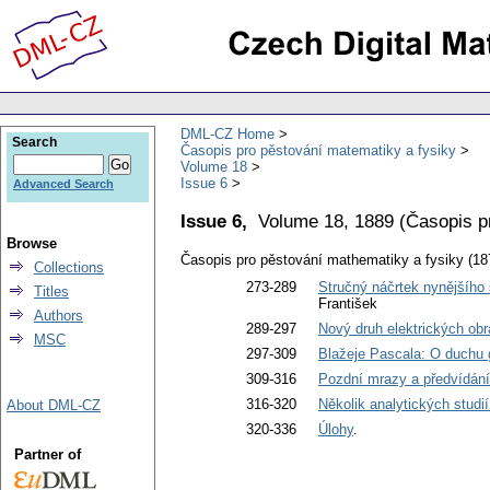
DML-CZ Home
Search
Časopis pro pěstování matematiky a fysiky
Volume 18
Issue 6
Advanced Search
Issue 6,
Volume 18, 1889
(
Časopis p
Browse
Časopis pro pěstování mathematiky a fysiky (18
Collections
273-289
Stručný náčrtek nynějšího 
Titles
František
Authors
289-297
Nový druh elektrických obra
MSC
297-309
Blažeje Pascala: O duchu g
309-316
Pozdní mrazy a předvídání 
316-320
Několik analytických studi
About DML-CZ
320-336
Úlohy
.
Partner of