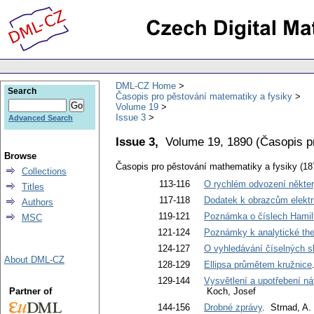
DML-CZ Home
Search
Časopis pro pěstování matematiky a fysiky
Volume 19
Issue 3
Advanced Search
Issue 3,
Volume 19, 1890
(
Časopis p
Browse
Časopis pro pěstování mathematiky a fysiky (18
Collections
113-116
O rychlém odvození některý
Titles
117-118
Dodatek k obrazcům elektr
Authors
119-121
Poznámka o číslech Hamil
MSC
121-124
Poznámky k analytické the
124-127
O vyhledávání číselných s
About DML-CZ
128-129
Ellipsa průmětem kružnice
129-144
Vysvětlení a upotřebení n
Partner of
Koch, Josef
144-156
Drobné zprávy
. Strnad, A.