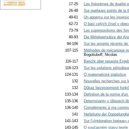
17-25
Les théorèmes de dualité e
26-48
Sur quelques points de la 
49-61
Un apperçu sur les invers
62-72
O basi celých čísel v obec
73-79
Les superpositions des fon
80-93
Die Mittelwertsätze der Ana
94-106
Sur les progrès récents de 
107-115
Méthodes de mécanique non 
Bogoliuboff, Nicolas
116-117
Bericht über neueste Erge
118-123
Sur les solutions périodiqu
124-131
O matematické statistice
.
132
Nouvelles recherches sur 
132
Důkaz bezespornosti funkč
133-134
Definition de la norme d'un
135-136
Determinanty v tělesech lib
136-140
Compléments à ma commun
141
Herleitung der Doppelungle
141-143
Sur l'«Intégration logique
143-145
O současném stavu teorie 