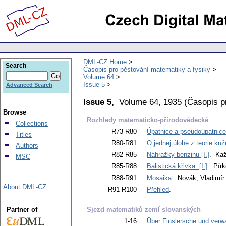
DML-CZ Home
Search
Časopis pro pěstování matematiky a fysiky
Volume 64
Issue 5
Advanced Search
Issue 5,
Volume 64, 1935
(
Časopis p
Browse
Rozhledy matematicko-přírodovědecké
Collections
R73-R80
Úpatnice a pseudoúpatnice.
Titles
R80-R81
O jednej úlohe z teorie kuže
Authors
R82-R85
Náhražky benzinu [I.]
. Kaž
MSC
R85-R88
Balistická křivka. [I.]
. Pír
R88-R91
Mosaika
. Novák, Vladimír
About DML-CZ
R91-R100
Přehled
.
Partner of
Sjezd matematiků zemí slovanských
1-16
Über Finslersche und ver