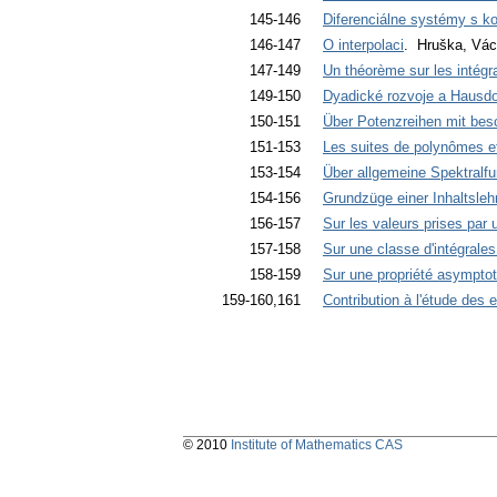
145-146
Diferenciálne systémy s k
146-147
O interpolaci
. Hruška, Vác
147-149
Un théorème sur les intégr
149-150
Dyadické rozvoje a Hausdo
150-151
Über Potenzreihen mit bes
151-153
Les suites de polynômes et
153-154
Über allgemeine Spektralfu
154-156
Grundzüge einer Inhaltsle
156-157
Sur les valeurs prises par
157-158
Sur une classe d'intégrale
158-159
Sur une propriété asymptot
159-160,161
Contribution à l'étude des
© 2010
Institute of Mathematics CAS