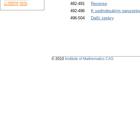
482-491
Recense
.
492-496
K sedmdesátým narozeniná
496-504
Další zprávy
.
© 2010
Institute of Mathematics CAS