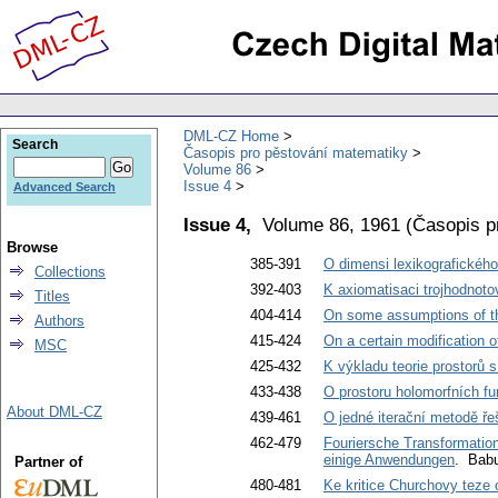
DML-CZ Home
Search
Časopis pro pěstování matematiky
Volume 86
Issue 4
Advanced Search
Issue 4,
Volume 86, 1961
(
Časopis p
Browse
385-391
O dimensi lexikografickéh
Collections
392-403
K axiomatisaci trojhodnoto
Titles
404-414
On some assumptions of t
Authors
415-424
On a certain modification 
MSC
425-432
K výkladu teorie prostorů 
433-438
O prostoru holomorfních fu
About DML-CZ
439-461
O jedné iterační metodě řeš
462-479
Fouriersche Transformation
einige Anwendungen
. Babu
Partner of
480-481
Ke kritice Churchovy teze 