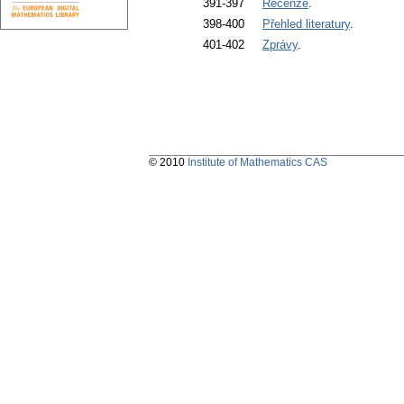
391-397
Recenze
.
398-400
Přehled literatury
.
401-402
Zprávy
.
© 2010
Institute of Mathematics CAS