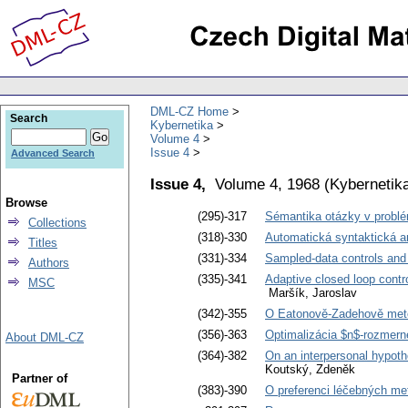
DML-CZ Home
Search
Kybernetika
Volume 4
Issue 4
Advanced Search
Issue 4,
Volume 4, 1968
(
Kybernetik
Browse
(295)-317
Sémantika otázky v problé
Collections
(318)-330
Automatická syntaktická a
Titles
(331)-334
Sampled-data controls and 
Authors
(335)-341
Adaptive closed loop contro
MSC
Maršík, Jaroslav
(342)-355
O Eatonově-Zadehově met
(356)-363
Optimalizácia $n$-rozmerne
About DML-CZ
(364)-382
On an interpersonal hypoth
Koutský, Zdeněk
Partner of
(383)-390
O preferenci léčebných me