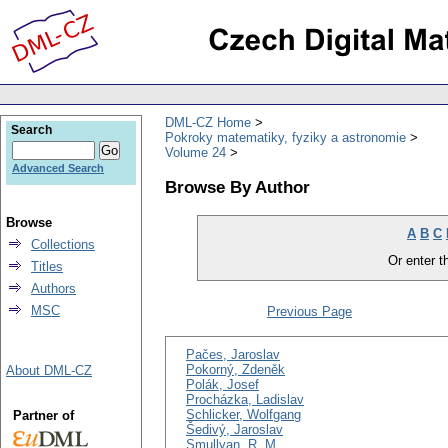
DML-CZ Home
Search
Pokroky matematiky, fyziky a astronomie
Volume 24
Advanced Search
Browse By Author
Browse
A
B
C
Collections
Or enter th
Titles
Authors
MSC
Previous Page
Pačes, Jaroslav
Pokorný, Zdeněk
About DML-CZ
Polák, Josef
Procházka, Ladislav
Schlicker, Wolfgang
Partner of
Šedivý, Jaroslav
Smullyan, R. M.