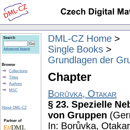
DML-CZ Home
Search
Single Books
Advanced Search
Grundlagen der Gr
Browse
Collections
Chapter
Titles
Authors
MSC
Borůvka, Otakar
§ 23. Spezielle N
About DML-CZ
von Gruppen
(Ger
Partner of
In: Borůvka, Otaka