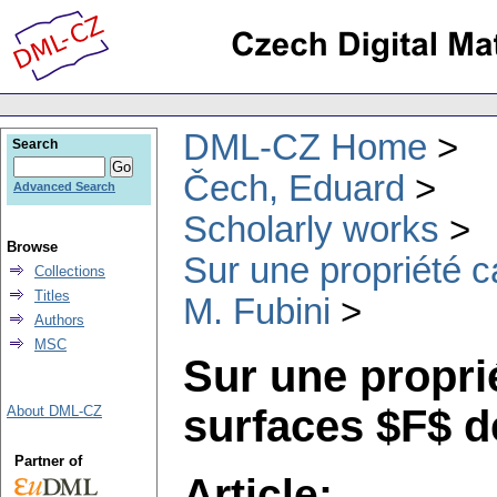
DML-CZ Home
Search
Čech, Eduard
Advanced Search
Scholarly works
Browse
Sur une propriété c
Collections
Titles
M. Fubini
Authors
MSC
Sur une propri
surfaces $F$ d
About DML-CZ
Partner of
Article: