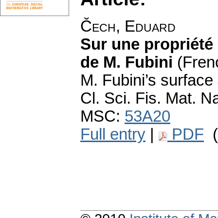
Čech, Eduard
Sur une propriété
de M. Fubini
(Fren
M. Fubini’s surface
Cl. Sci. Fis. Mat. N
MSC:
53A20
Full entry
|
PDF
(