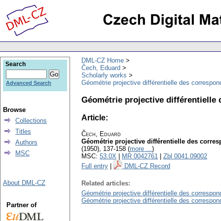
DML-CZ Home
Search
Čech, Eduard
Scholarly works
Géométrie projective différentielle des correspo
Advanced Search
Géométrie projective différentielle
Browse
Article:
Collections
Titles
Čech, Eduard
Géométrie projective différentielle des corre
Authors
(1950), 137-158 (
more ...
)
MSC
MSC:
53.0X
|
MR 0042761
|
Zbl 0041.09002
Full entry
|
DML-CZ Record
About DML-CZ
Related articles:
Géométrie projective différentielle des correspo
Géométrie projective différentielle des correspo
Partner of