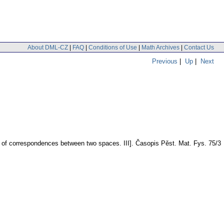
About DML-CZ
|
FAQ
|
Conditions of Use
|
Math Archives
|
Contact Us
Previous
|
Up
|
Next
ry of correspondences between two spaces. III].
Časopis Pěst. Mat. Fys. 75/3