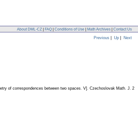
About DML-CZ
|
FAQ
|
Conditions of Use
|
Math Archives
|
Contact Us
Previous
|
Up
|
Next
ometry of correspondences between two spaces. V].
Czechoslovak Math. J. 2