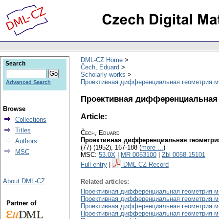
DML-CZ Home
Search
Čech, Eduard
Scholarly works
Проективная дифференциальная геометрия м
Advanced Search
Проективная дифференциальная 
Browse
Article:
Collections
Titles
Čech, Eduard
Проективная дифференциальная геометрия
Authors
(77) (1952), 167-188 (
more ...
)
MSC
MSC:
53.0X
|
MR 0063100
|
Zbl 0058.15101
Full entry
|
DML-CZ Record
About DML-CZ
Related articles:
Проективная дифференциальная геометрия ме
Проективная дифференциальная геометрия ме
Partner of
Проективная дифференциальная геометрия ме
Проективная дифференциальная геометрия м