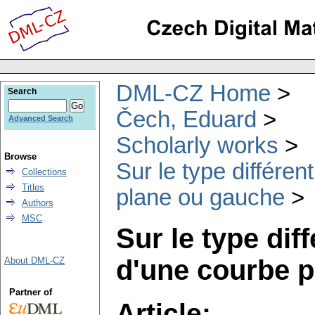
DML-CZ Home
Search
Čech, Eduard
Advanced Search
Scholarly works
Browse
Sur le type différe
Collections
Titles
plane ou gauche
Authors
MSC
Sur le type dif
d'une courbe 
About DML-CZ
Partner of
Article: