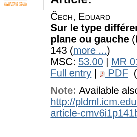
Čech, Eduard
Sur le type différ
plane ou gauche
(
143 (
more ...
)
MSC:
53.00
|
MR 0
Full entry
|
PDF
(
Note:
Available als
http://pldml.icm.ed
article-cmv6i1p14