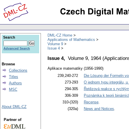
DML-CZ Home
Search
Applications of Mathematics
Volume 9
Issue 4
Advanced Search
Issue 4,
Volume 9, 1964
(
Application
Browse
Aplikace matematiky (1956-1990)
Collections
239,240-272
Die Lösung der Formeln vo
Titles
273-293
O jednom typu integrálu, u
Authors
294-305
Řetězová reakce s rychlým
MSC
306-309
Poznámka k teorii binární
310-(320)
Recense
.
About DML-CZ
(320a)
News and Notices
.
Partner of