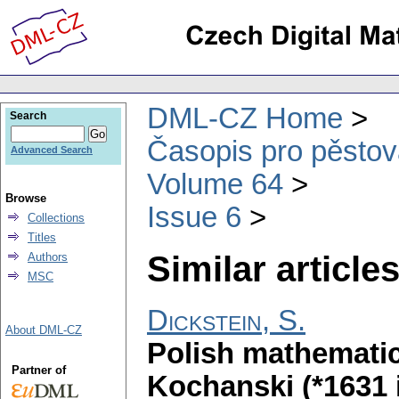
DML-CZ Home
Search
Časopis pro pěstov
Advanced Search
Volume 64
Browse
Issue 6
Collections
Titles
Similar articles
Authors
MSC
Dickstein, S.
About DML-CZ
Polish mathemat
Partner of
Kochanski (*1631 