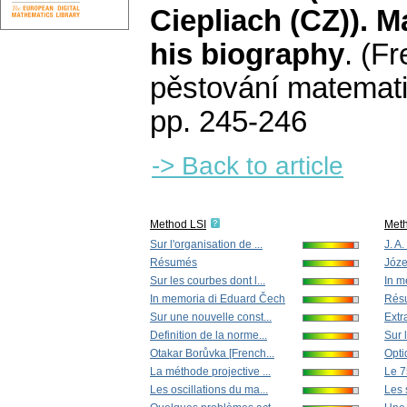
Ciepliach (CZ)). M
his biography
.
(Fr
pěstování matemati
pp. 245-246
-> Back to article
Method LSI
Met
Sur l'organisation de ...
J. A
Résumés
Józe
Sur les courbes dont l...
In m
In memoria di Eduard Čech
Rés
Sur une nouvelle const...
Extra
Definition de la norme...
Sur 
Otakar Borůvka [French...
Opti
La méthode projective ...
Le 7
Les oscillations du ma...
Les 