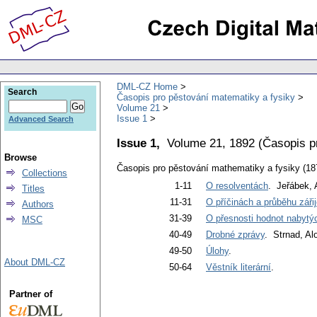
DML-CZ Home
Search
Časopis pro pěstování matematiky a fysiky
Volume 21
Issue 1
Advanced Search
Issue 1,
Volume 21, 1892
(
Časopis p
Browse
Časopis pro pěstování mathematiky a fysiky (18
Collections
1-11
O resolventách
. Jeřábek, 
Titles
11-31
O příčinách a průběhu zář
Authors
31-39
O přesnosti hodnot nabytý
MSC
40-49
Drobné zprávy
. Strnad, Al
49-50
Úlohy
.
About DML-CZ
50-64
Věstník literární
.
Partner of