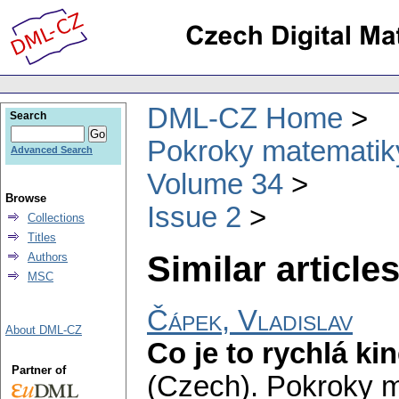
DML-CZ Home
Search
Pokroky matematiky
Advanced Search
Volume 34
Browse
Issue 2
Collections
Titles
Similar articles
Authors
MSC
Čápek, Vladislav
About DML-CZ
Co je to rychlá kin
Partner of
(Czech).
Pokroky m