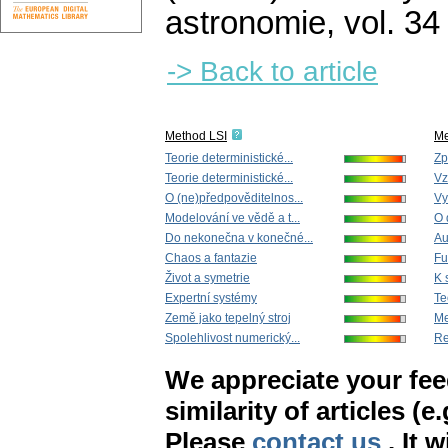
astronomie
,
vol. 34
-> Back to article
Method LSI
Me
Teorie deterministické...
Zp
Teorie deterministické...
Vz
O (ne)předpověditelnos...
Vy
Modelování ve vědě a t...
O 
Do nekonečna v konečné...
Au
Chaos a fantazie
Fu
Život a symetrie
K 
Expertní systémy
Te
Země jako tepelný stroj
Me
Spolehlivost numerický...
Re
We appreciate your fe
similarity of articles (e
Please
contact us
. It 