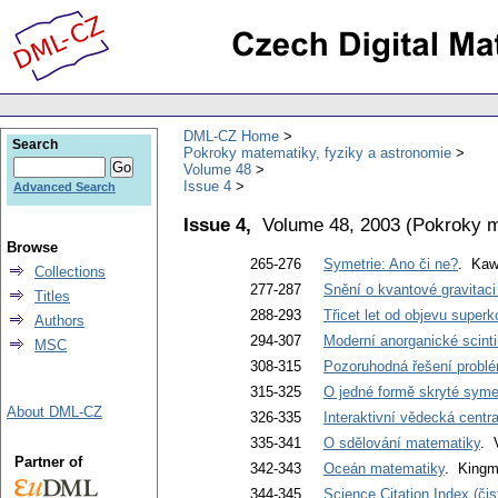
DML-CZ Home
Search
Pokroky matematiky, fyziky a astronomie
Volume 48
Issue 4
Advanced Search
Issue 4,
Volume 48, 2003
(
Pokroky m
Browse
265-276
Symetrie: Ano či ne?
. Kaw
Collections
277-287
Snění o kvantové gravitaci
Titles
288-293
Třicet let od objevu supe
Authors
294-307
Moderní anorganické scinti
MSC
308-315
Pozoruhodná řešení problé
315-325
O jedné formě skryté syme
About DML-CZ
326-335
Interaktivní vědecká cent
335-341
O sdělování matematiky
. 
Partner of
342-343
Oceán matematiky
. Kingm
344-345
Science Citation Index (či