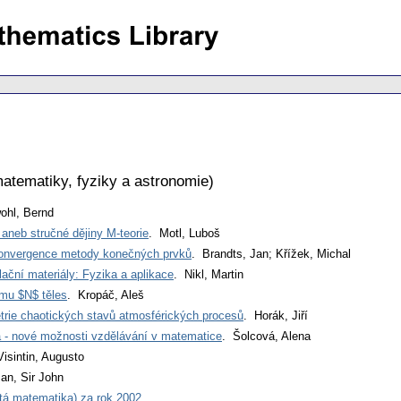
atematiky, fyziky a astronomie
)
ohl, Bernd
 aneb stručné dějiny M-teorie
. Motl, Luboš
rkonvergence metody konečných prvků
. Brandts, Jan; Křížek, Michal
lační materiály: Fyzika a aplikace
. Nikl, Martin
mu $N$ těles
. Kropáč, Aleš
trie chaotických stavů atmosférických procesů
. Horák, Jiří
ra - nové možnosti vzdělávání v matematice
. Šolcová, Alena
Visintin, Augusto
an, Sir John
stá matematika) za rok 2002
.