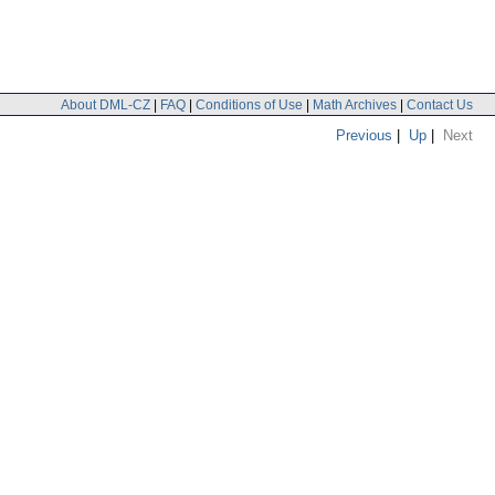
About DML-CZ
|
FAQ
|
Conditions of Use
|
Math Archives
|
Contact Us
Previous
|
Up
|
Next