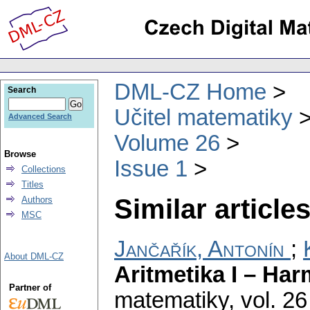
DML-CZ Home
Search
Učitel matematiky
Advanced Search
Volume 26
Browse
Issue 1
Collections
Titles
Similar articles
Authors
MSC
Jančařík, Antonín
;
About DML-CZ
Aritmetika I – Har
Partner of
matematiky
,
vol. 26