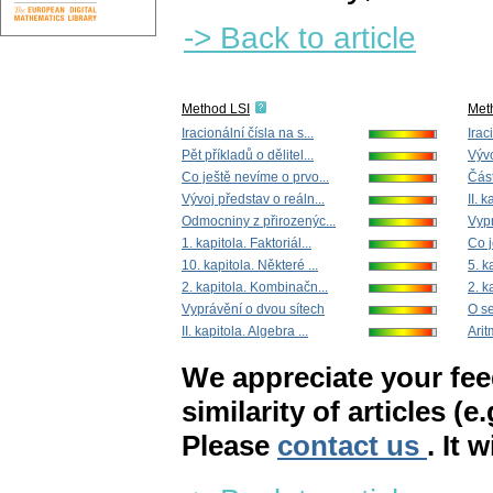
-> Back to article
Method LSI
Met
Iracionální čísla na s...
Irac
Pět příkladů o dělitel...
Vývo
Co ještě nevíme o prvo...
Část
Vývoj představ o reáln...
II. k
Odmocniny z přirozenýc...
Vypr
1. kapitola. Faktoriál...
Co j
10. kapitola. Některé ...
5. k
2. kapitola. Kombinačn...
2. k
Vyprávění o dvou sítech
O se
II. kapitola. Algebra ...
Arit
We appreciate your fe
similarity of articles (e
Please
contact us
. It 