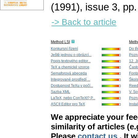
(1991), issue 3
,
pp.
-> Back to article
Method LSI
Meth
Konkursní řízení
Do tř
Ještě jednou o obrázcí...
Pozn
Popis textového editor...
12. J
TeX a chemické vzorce
Často
Semaforová abeceda
Font
Integrované prostředí ...
Škols
Dostupnost TeXu v počí...
Reedi
Sazba XML
V. So
LaTeX, nebo ConTeXt? P...
Pozn
ASCII Editor pro TeX
Insta
We appreciate your fe
similarity of articles (e
Please
contact us
. It 