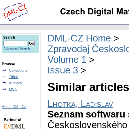
DML-CZ Home
Search
Zpravodaj Českoslo
Advanced Search
Volume 1
Browse
Issue 3
Collections
Titles
Similar articles
Authors
MSC
Lhotka, Ladislav
About DML-CZ
Seznam softwaru
Partner of
Československého 