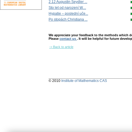
2.12 Augustin Seydler ...
Sto let od narození W....
Hypatie – poslední uče...
Po stopách Christiana ...
We appreciate your feedback to the methods which deter
Please
contact us
. It will be helpful for future devel
-> Back to article
© 2010
Institute of Mathematics CAS