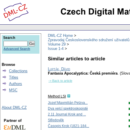
DML-CZ Home
Search
Zpravodaj Československého sdružení uživatel
Volume 29
Issue 1-4
Advanced Search
Similar articles to article
Browse
Lupták, Dávid
Collections
Fantasia Apocalyptica: Česká premiéra
.
(Slova
Titles
-> Back to article
Authors
MSC
Method LSI
Jozef Maxmilián Petzva...
About DML-CZ
Dva velcí spektroskopisté
2.11 Journal Krok and ...
Středověk
Partner of
Časopis Krok (1821-184...