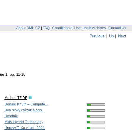
About DML-CZ
|
FAQ
|
Conditions of Use
|
Math Archives
|
Contact Us
Previous
|
Up
|
Next
sue 1
,
pp. 11-18
Method TFIDF
Donald Knuth – Compute...
Dva bloky otázok a odp...
Úvodník
MkIV Hybrid Technology
Úpravy TeXu v roce 2021