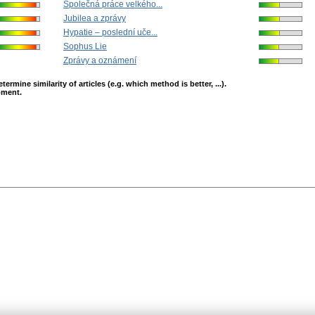
Společná práce velkého...
Jubilea a zprávy
Hypatie – poslední uče...
Sophus Lie
Zprávy a oznámení
mine similarity of articles (e.g. which method is better, ...).
opment.