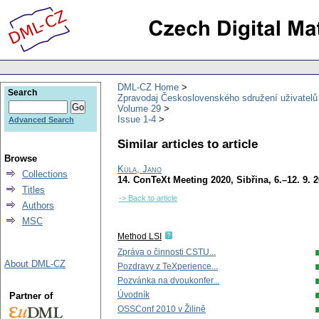
DML-CZ Home
Search
Zpravodaj Československého sdružení uživatel
Volume 29
Issue 1-4
Advanced Search
Similar articles to article
Browse
Kula, Jano
Collections
14. ConTeXt Meeting 2020, Sibřina, 6.–12. 9. 
Titles
-> Back to article
Authors
MSC
Method LSI
Zpráva o činnosti CSTU...
About DML-CZ
Pozdravy z TeXperience...
Pozvánka na dvoukonfer...
Úvodník
Partner of
OSSConf 2010 v Žilině