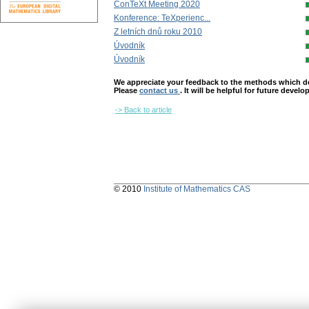
ConTeXt Meeting 2020
Konference: TeXperienc...
Z letních dnů roku 2010
Úvodník
Úvodník
We appreciate your feedback to the methods which deter
Please
contact us
. It will be helpful for future devel
-> Back to article
© 2010
Institute of Mathematics CAS