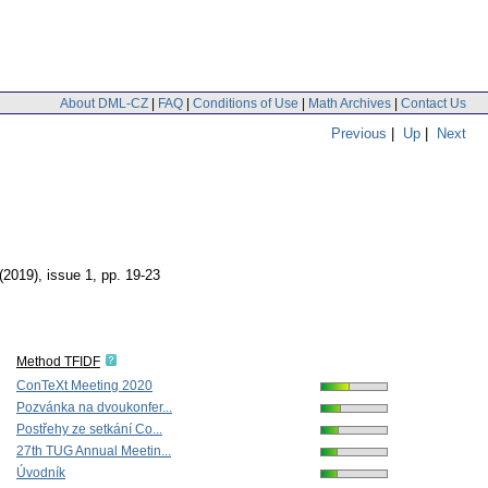
About DML-CZ
|
FAQ
|
Conditions of Use
|
Math Archives
|
Contact Us
Previous
|
Up
|
Next
 (2019), issue 1
,
pp. 19-23
Method TFIDF
ConTeXt Meeting 2020
Pozvánka na dvoukonfer...
Postřehy ze setkání Co...
27th TUG Annual Meetin...
Úvodník