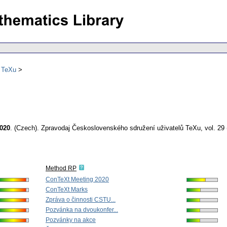
ů TeXu
2020
.
(Czech).
Zpravodaj Československého sdružení uživatelů TeXu
,
vol. 29
Method RP
ConTeXt Meeting 2020
ConTeXt Marks
Zpráva o činnosti CSTU...
Pozvánka na dvoukonfer...
Pozvánky na akce