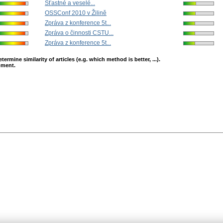
Šťastné a veselé...
OSSConf 2010 v Žilině
Zpráva z konference 5t...
Zpráva o činnosti CSTU...
Zpráva z konference 5t...
mine similarity of articles (e.g. which method is better, ...).
opment.