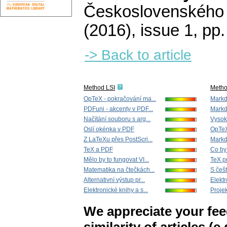
Československého 
(2016), issue 1
,
pp.
-> Back to article
Method LSI
Meth
OpTeX - pokračování ma...
Markd
PDFuni - akcenty v PDF...
Markd
Načítání souboru s arg...
Vysok
Oslí okénka v PDF
OpTeX
Z LaTeXu přes PostScri...
Markd
TeX a PDF
Co by
Mělo by to fungovat VI...
TeX p
Matematika na čtečkách...
S češt
Alternativní výstup pr...
Elektr
Elektronické knihy a s...
Proje
We appreciate your fe