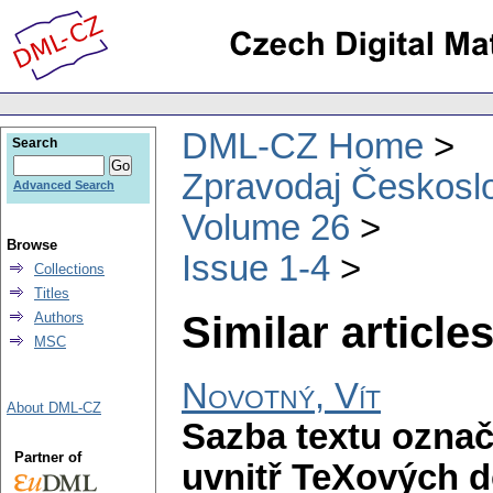
DML-CZ Home
Search
Zpravodaj Českoslo
Advanced Search
Volume 26
Browse
Issue 1-4
Collections
Titles
Similar articles
Authors
MSC
Novotný, Vít
About DML-CZ
Sazba textu ozna
Partner of
uvnitř TeXových 