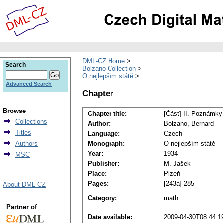
DML-CZ Home
Search
Bolzano Collection
O nejlepším státě
Advanced Search
Chapter
Browse
Chapter title:
[Část] II. Poznámky
Collections
Author:
Bolzano, Bernard
Titles
Language:
Czech
Authors
Monograph:
O nejlepším státě
Year:
1934
MSC
Publisher:
M. Jašek
Place:
Plzeň
Pages:
[243a]-285
About DML-CZ
Category:
math
Partner of
Date available:
2009-04-30T08:44:1