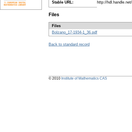
Stable URL:
http://hdl.handle.n
Files
Files
Bolzano_17-1934-1_36.pdf
Back to standard record
© 2010
Institute of Mathematics CAS