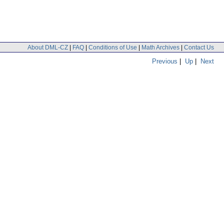
About DML-CZ
|
FAQ
|
Conditions of Use
|
Math Archives
|
Contact Us
Previous
|
Up
|
Next