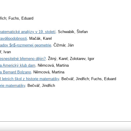
dřich; Fuchs, Eduard
matematické analýzy v 19. století
. Schwabik, Štefan
ravděpodobnosti
. Mačák, Karel
ladov $n$-rozmernej geometrie
. Čižmár, Ján
ř, Ivan
nesnesitelné břemeno dějin?
. Žitný, Karel; Zolotarev, Igor
 a Americký klub dam
. Němcová, Martina
 a Bernard Bolzano
. Němcová, Martina
 letních škol z historie matematiky
. Bečvář, Jindřich; Fuchs, Eduard
torie matematiky
. Bečvář, Jindřich