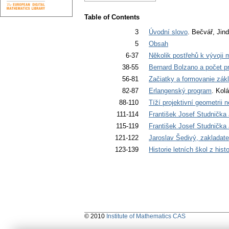
Table of Contents
3
Úvodní slovo
. Bečvář, Jin
5
Obsah
6-37
Několik postřehů k vývoji 
38-55
Bernard Bolzano a počet p
56-81
Začiatky a formovanie zák
82-87
Erlangenský program
. Kolá
88-110
Tíží projektivní geometrii 
111-114
František Josef Studnička
115-119
František Josef Studnička
121-122
Jaroslav Šedivý, zakladatel
123-139
Historie letních škol z his
© 2010
Institute of Mathematics CAS