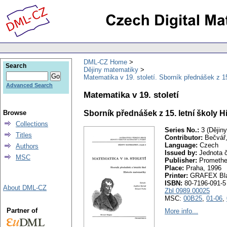
DML-CZ Home
Search
Dějiny matematiky
Matematika v 19. století. Sborník přednášek z 15
Advanced Search
Matematika v 19. století
Browse
Sborník přednášek z 15. letní školy H
Collections
Series No.:
3 (Dějin
Titles
Contributor:
Bečvář, 
Language:
Czech
Authors
Issued by:
Jednota č
MSC
Publisher:
Prometh
Place:
Praha, 1996
Printer:
GRAFEX Bl
ISBN:
80-7196-091-5
About DML-CZ
Zbl 0989.00025
MSC:
00B25
,
01-06
,
Partner of
More info...