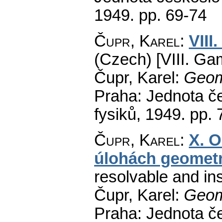
1949.
pp. 69-74
Čupr, Karel
:
VIII
(Czech) [VIII. Ga
Čupr, Karel:
Geom
Praha: Jednota č
fysiků, 1949.
pp. 
Čupr, Karel
:
X. O
úlohách geomet
resolvable and in
Čupr, Karel:
Geom
Praha: Jednota č