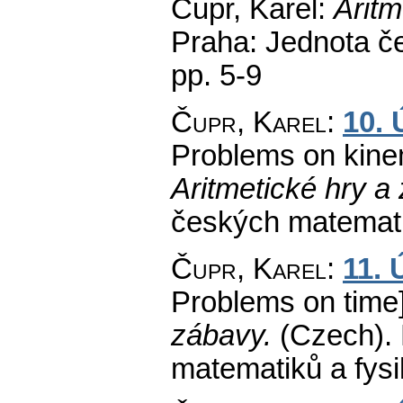
Čupr, Karel:
Aritm
Praha: Jednota č
pp. 5-9
Čupr, Karel
:
10. 
Problems on kine
Aritmetické hry a
českých matemati
Čupr, Karel
:
11. 
Problems on time]
zábavy.
(Czech).
matematiků a fys