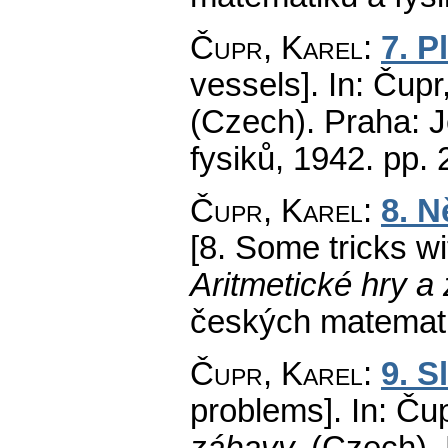
Čupr, Karel
:
7. P
vessels].
In: Čupr
(Czech).
Praha: J
fysiků, 1942.
pp. 
Čupr, Karel
:
8. N
[8. Some tricks wi
Aritmetické hry a
českých matemati
Čupr, Karel
:
9. S
problems].
In: Čup