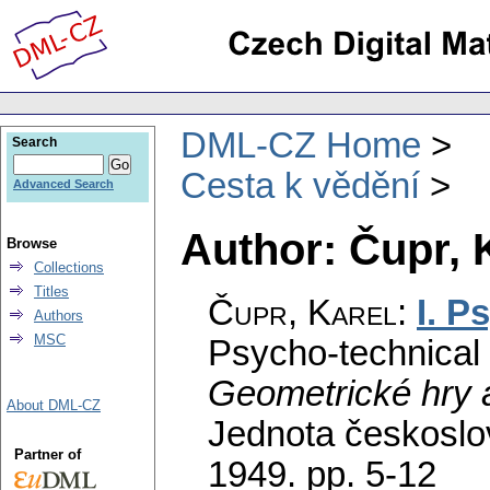
DML-CZ Home
Search
Cesta k vědění
Advanced Search
Author: Čupr, 
Browse
Collections
Titles
Čupr, Karel
:
I. P
Authors
MSC
Psycho-technical 
Geometrické hry 
About DML-CZ
Jednota českoslo
Partner of
1949.
pp. 5-12