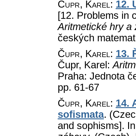
Čupr, Karel
:
12. 
[12. Problems in 
Aritmetické hry a
českých matemati
Čupr, Karel
:
13. 
Čupr, Karel:
Aritm
Praha: Jednota č
pp. 61-67
Čupr, Karel
:
14. 
sofismata
.
(Czec
and sophisms].
In