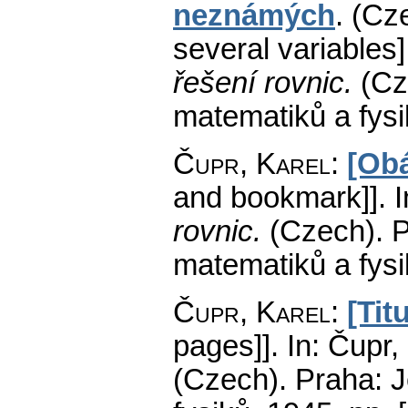
neznámých
.
(Cze
several variables]
řešení rovnic.
(Cz
matematiků a fys
Čupr, Karel
:
[Obá
and bookmark]].
I
rovnic.
(Czech).
P
matematiků a fys
Čupr, Karel
:
[Tit
pages]].
In: Čupr,
(Czech).
Praha: J