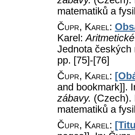
zábavy.
(Czech).
matematiků a fys
Čupr, Karel
:
Obs
Karel:
Aritmetick
Jednota českých 
pp. [75]-[76]
Čupr, Karel
:
[Obá
and bookmark]].
I
zábavy.
(Czech).
matematiků a fys
Čupr, Karel
:
[Tit