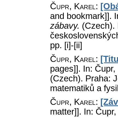
Čupr, Karel
:
[Obá
and bookmark]].
I
zábavy.
(Czech).
československých
pp. [i]-[ii]
Čupr, Karel
:
[Tit
pages]].
In: Čupr,
(Czech).
Praha: J
matematiků a fys
Čupr, Karel
:
[Záv
matter]].
In: Čupr,