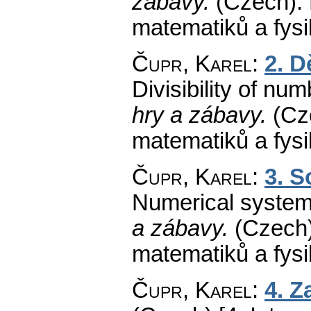
zábavy.
(Czech).
matematiků a fys
Čupr, Karel
:
2. D
Divisibility of num
hry a zábavy.
(Cz
matematiků a fys
Čupr, Karel
:
3. S
Numerical system
a zábavy.
(Czech)
matematiků a fys
Čupr, Karel
:
4. Z