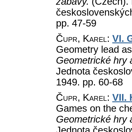
zábavy.
(Czech).
československých
pp. 47-59
Čupr, Karel
:
VI. 
Geometry lead ast
Geometrické hry 
Jednota českoslo
1949.
pp. 60-68
Čupr, Karel
:
VII.
Games on the che
Geometrické hry 
Jednota českoslo