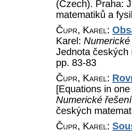
(Czech).
Praha: J
matematiků a fys
Čupr, Karel
:
Obs
Karel:
Numerické 
Jednota českých 
pp. 83-83
Čupr, Karel
:
Rov
[Equations in one 
Numerické řešení
českých matemati
Čupr, Karel
:
Sous