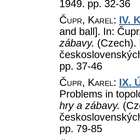
1949.
pp. 32-36
Čupr, Karel
:
IV. 
and ball].
In: Čupr
zábavy.
(Czech).
československých
pp. 37-46
Čupr, Karel
:
IX. 
Problems in topol
hry a zábavy.
(Cz
československých
pp. 79-85