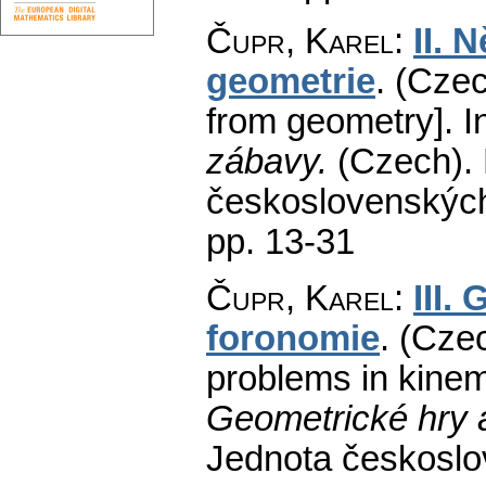
Čupr, Karel
:
II. 
geometrie
.
(Czec
from geometry].
In
zábavy.
(Czech).
československých
pp. 13-31
Čupr, Karel
:
III.
foronomie
.
(Czec
problems in kinem
Geometrické hry 
Jednota českoslo