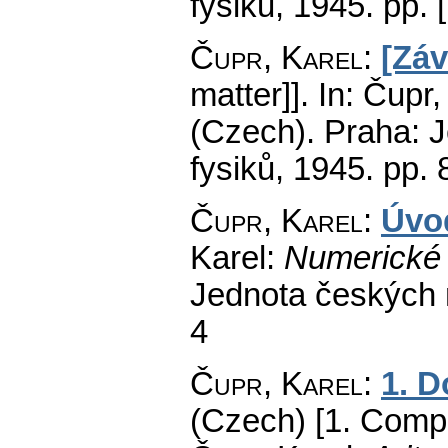
fysiků, 1945.
pp. [
Čupr, Karel
:
[Záv
matter]].
In: Čupr,
(Czech).
Praha: J
fysiků, 1945.
pp. 
Čupr, Karel
:
Úvo
Karel:
Numerické 
Jednota českých 
4
Čupr, Karel
:
1. 
(Czech) [1. Compl