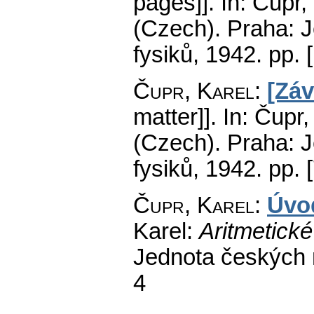
pages]].
In: Čupr,
(Czech).
Praha: J
fysiků, 1942.
pp. [
Čupr, Karel
:
[Záv
matter]].
In: Čupr,
(Czech).
Praha: J
fysiků, 1942.
pp. 
Čupr, Karel
:
Úvo
Karel:
Aritmetick
Jednota českých 
4