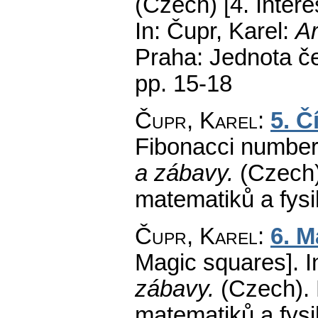
(Czech) [4. Inter
In: Čupr, Karel:
Ar
Praha: Jednota č
pp. 15-18
Čupr, Karel
:
5. Č
Fibonacci number
a zábavy.
(Czech)
matematiků a fys
Čupr, Karel
:
6. M
Magic squares].
I
zábavy.
(Czech).
matematiků a fys