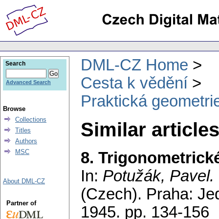
DML-CZ Home
Search
Cesta k vědění
Advanced Search
Praktická geometrie
Browse
Collections
Similar articles
Titles
Authors
MSC
8. Trigonometrick
In:
Potužák, Pavel
.
About DML-CZ
(Czech).
Praha: Jed
Partner of
1945.
pp. 134-156