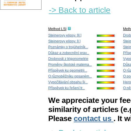
-> Back to article
Method LSI
Met
Steinerovy elipsy. [II.]
Drob
Steinerovy elipsy. [I.]
Stein
Poznámky o trojúhelník...
Stein
Důkaz a zobecnění prav...
Přísp
Drobnosti z trigonometrie
Vypoč
Proměny školské matema...
Důka
Příspěvek ku geometrii...
O rů
O různoběžníku opsaném...
O po
Vypočítávání obsahu ši...
Hero
Příspěvek ku řešení tr...
O něk
We appreciate your fe
similarity of articles (e
Please
contact us
. It 