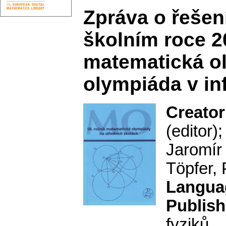
Zpráva o řešen
školním roce 2
matematická ol
olympiáda v in
Creator
(editor)
Jaromír 
Töpfer, 
Langua
Publish
fyziků