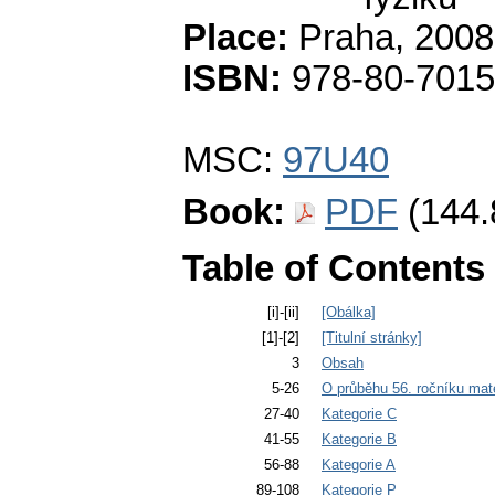
Place:
Praha, 2008
ISBN:
978-80-7015
MSC:
97U40
Book:
PDF
(144.
Table of Contents
[i]-[ii]
[Obálka]
[1]-[2]
[Titulní stránky]
3
Obsah
5-26
O průběhu 56. ročníku ma
27-40
Kategorie C
41-55
Kategorie B
56-88
Kategorie A
89-108
Kategorie P