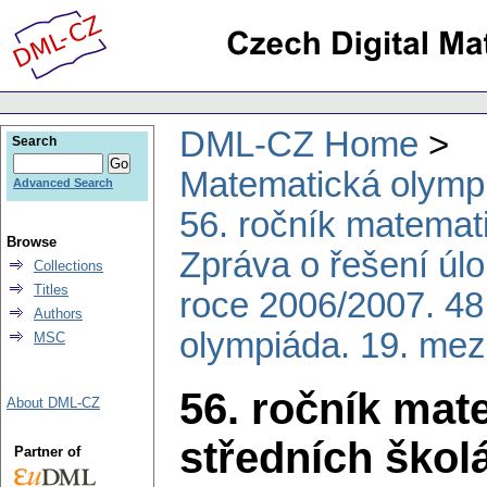
DML-CZ Home
Search
Matematická olymp
Advanced Search
56. ročník matemat
Browse
Zpráva o řešení úl
Collections
Titles
roce 2006/2007. 48
Authors
olympiáda. 19. mez
MSC
56. ročník mat
About DML-CZ
středních škol
Partner of