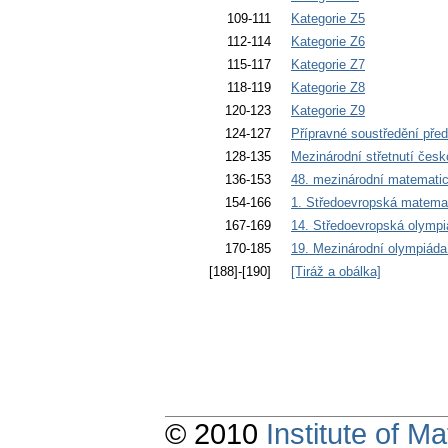
109-111
Kategorie Z5
112-114
Kategorie Z6
115-117
Kategorie Z7
118-119
Kategorie Z8
120-123
Kategorie Z9
124-127
Přípravné soustředění př
128-135
Mezinárodní střetnutí čes
136-153
48. mezinárodní matemati
154-166
1. Středoevropská matema
167-169
14. Středoevropská olympi
170-185
19. Mezinárodní olympiáda 
[188]-[190]
[Tiráž a obálka]
© 2010
Institute of 