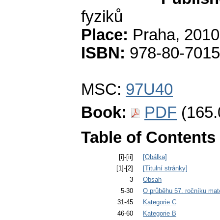
fyziků
Place:
Praha, 2010
ISBN:
978-80-7015
MSC:
97U40
Book:
PDF
(165.
Table of Contents
[i]-[ii]
[Obálka]
[1]-[2]
[Titulní stránky]
3
Obsah
5-30
O průběhu 57. ročníku ma
31-45
Kategorie C
46-60
Kategorie B