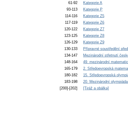
61-92
Kategorie A
93-113
Kategorie P
114-116
Kategorie Z5
117-119
Kategorie Z6
120-122
Kategorie Z7
123-125
Kategorie Z8
126-129
Kategorie Z9
130-133
Přípravné soustředění př
134-147
Mezinárodní střetnutí čes
148-164
49. mezinárodní matemati
165-179
2. Středoevropská matema
180-182
15. Středoevropská olympi
183-198
20. Mezinárodní olympiáda 
[200]-[202]
[Tiráž a obálka]