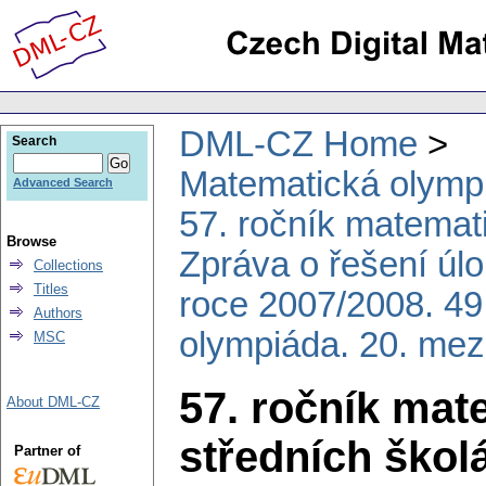
DML-CZ Home
Search
Matematická olymp
Advanced Search
57. ročník matemat
Browse
Zpráva o řešení úl
Collections
Titles
roce 2007/2008. 49
Authors
olympiáda. 20. mez
MSC
57. ročník mat
About DML-CZ
středních škol
Partner of