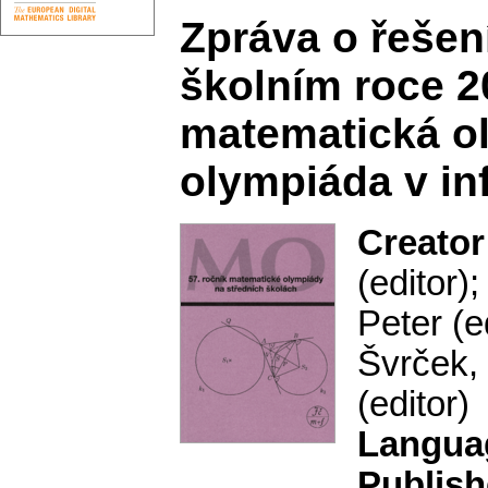
Zpráva o řešen
školním roce 2
matematická ol
olympiáda v in
Creator
(editor)
Peter (e
Švrček, 
(editor)
Langua
Publish