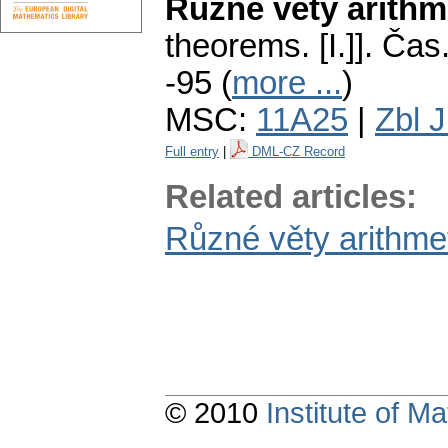
Různé věty arithme
theorems. [I.]].
Čas.
-95 (
more ...
)
MSC:
11A25
|
Zbl 
Full entry
|
DML-CZ Record
Related articles:
Různé věty arithmeti
© 2010
Institute of 