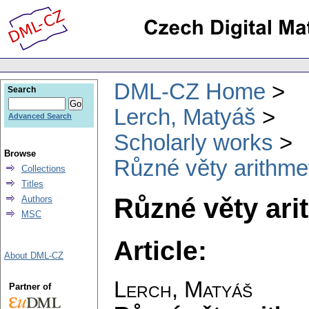
DML-CZ Home
Search
Lerch, Matyáš
Advanced Search
Scholarly works
Browse
Různé věty arithmeti
Collections
Titles
Různé věty arit
Authors
MSC
Article:
About DML-CZ
Lerch, Matyáš
Partner of