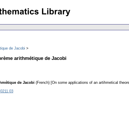
tique de Jacobi
orème arithmétique de Jacobi
thmétique de Jacobi
(French) [On some applications of an artihmetical theor
.0211.03