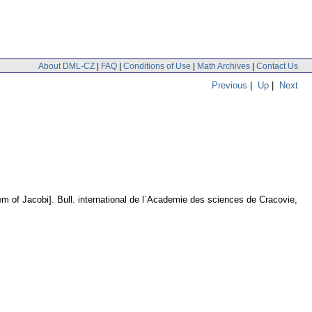
About DML-CZ
|
FAQ
|
Conditions of Use
|
Math Archives
|
Contact Us
Previous
|
Up
|
Next
em of Jacobi].
Bull. international de l`Academie des sciences de Cracovie,