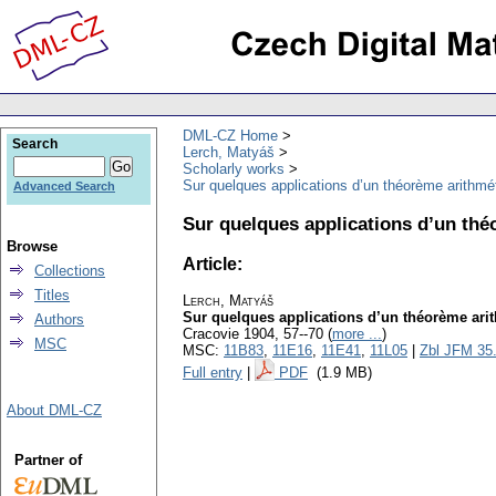
DML-CZ Home
Search
Lerch, Matyáš
Scholarly works
Sur quelques applications d’un théorème arithmé
Advanced Search
Sur quelques applications d’un thé
Browse
Article:
Collections
Titles
Lerch, Matyáš
Sur quelques applications d’un théorème ari
Authors
Cracovie 1904, 57--70 (
more ...
)
MSC
MSC:
11B83
,
11E16
,
11E41
,
11L05
|
Zbl JFM 35
Full entry
|
PDF
(1.9 MB)
About DML-CZ
Partner of