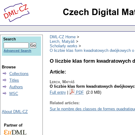
DML-CZ Home
Search
Lerch, Matyáš
Scholarly works
O liczbie klas form kwadratowych dwójkowych 
Advanced Search
O liczbie klas form kwadratowych
Browse
Article:
Collections
Titles
Lerch, Matyáš
O liczbie klas form kwadratowych dwójkowy
Authors
Full entry
|
PDF
(2.0 MB)
MSC
Related articles:
Sur le nombre des classes de formes quadratiques
About DML-CZ
Partner of