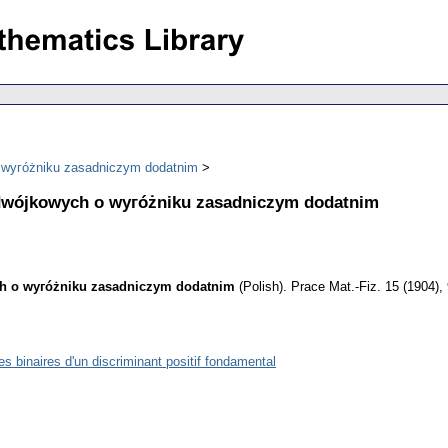
o wyгóżniku zasadniczym dodatnim
 dwójkowych o wyгóżniku zasadniczym dodatnim
ch o wyгóżniku zasadniczym dodatnim
(Polish).
Prace Mat.-Fiz. 15 (1904), 
 binaires d'un discriminant positif fondamental