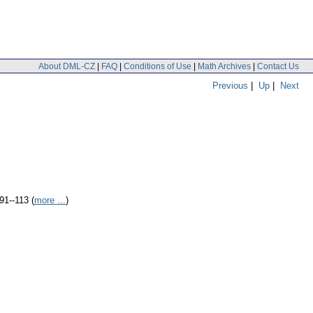
About DML-CZ
|
FAQ
|
Conditions of Use
|
Math Archives
|
Contact Us
Previous
|
Up
|
Next
91--113 (
more ...
)