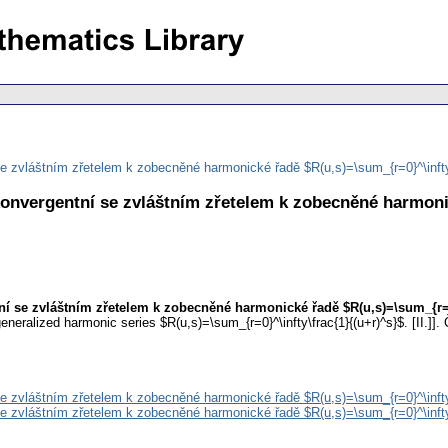
se zvláštním zřetelem k zobecněné harmonické řadě $R(u,s)=\sum_{r=0}^\infty\f
 konvergentní se zvláštním zřetelem k zobecněné harmoni
ní se zvláštním zřetelem k zobecněné harmonické řadě $R(u,s)=\sum_{r=0}^
eneralized harmonic series $R(u,s)=\sum_{r=0}^\infty\frac{1}{(u+r)^s}$. [II.]].
se zvláštním zřetelem k zobecněné harmonické řadě $R(u,s)=\sum_{r=0}^\infty\f
se zvláštním zřetelem k zobecněné harmonické řadě $R(u,s)=\sum_{r=0}^\infty\fr