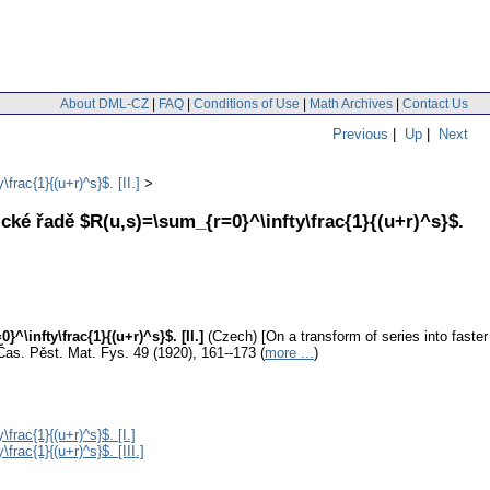
About DML-CZ
|
FAQ
|
Conditions of Use
|
Math Archives
|
Contact Us
Previous
|
Up
|
Next
rac{1}{(u+r)^s}$. [II.]
cké řadě $R(u,s)=\sum_{r=0}^\infty\frac{1}{(u+r)^s}$.
\infty\frac{1}{(u+r)^s}$. [II.]
(Czech) [On a transform of series into faster
Čas. Pěst. Mat. Fys. 49 (1920), 161--173 (
more ...
)
rac{1}{(u+r)^s}$. [I.]
ac{1}{(u+r)^s}$. [III.]