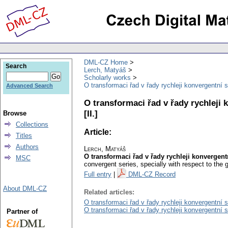
DML-CZ Home
Search
Lerch, Matyáš
Scholarly works
O transformaci řad v řady rychleji konvergentní 
Advanced Search
O transformaci řad v řady rychleji
[II.]
Browse
Collections
Article:
Titles
Authors
Lerch, Matyáš
O transformaci řad v řady rychleji konvergent
MSC
convergent series, specially with respect to the g
Full entry
|
DML-CZ Record
About DML-CZ
Related articles:
O transformaci řad v řady rychleji konvergentní 
O transformaci řad v řady rychleji konvergentní 
Partner of