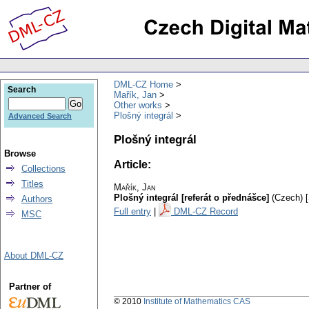
DML-CZ Home
Search
Mařík, Jan
Other works
Plošný integrál
Advanced Search
Plošný integrál
Browse
Article:
Collections
Titles
Mařík, Jan
Plošný integrál [referát o přednášce]
(Czech) [
Authors
Full entry
|
DML-CZ Record
MSC
About DML-CZ
Partner of
© 2010
Institute of Mathematics CAS