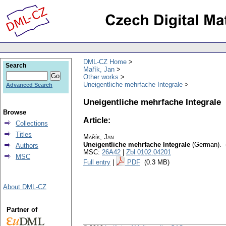
DML-CZ Home
Search
Mařík, Jan
Other works
Uneigentliche mehrfache Integrale
Advanced Search
Uneigentliche mehrfache Integrale
Browse
Article:
Collections
Titles
Mařík, Jan
Uneigentliche mehrfache Integrale
(German).
Authors
MSC:
26A42
|
Zbl 0102.04201
MSC
Full entry
|
PDF
(0.3 MB)
About DML-CZ
Partner of