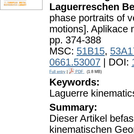
Laguerreschen B
phase portraits of v
motions].
Aplikace 
pp. 374-388
MSC:
51B15
,
53A1
0661.53007
| DOI:
Full entry
|
PDF
(1.8 MB)
Keywords:
Laguerre kinematics
Summary:
Dieser Artikel befa
kinematischen Geom