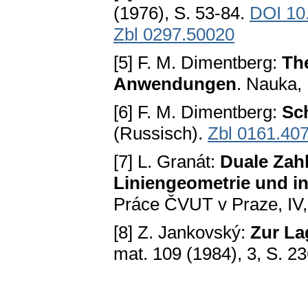
(1976), S. 53-84.
DOI 10
Zbl 0297.50020
[5] F. M. Dimentberg:
Th
Anwendungen
. Nauka,
[6] F. M. Dimentberg:
Sc
(Russisch).
Zbl 0161.40
[7] L. Granát:
Duale Zah
Liniengeometrie und in
Práce ČVUT v Praze, IV, 
[8] Z. Jankovský:
Zur La
mat. 109 (1984), 3, S. 2