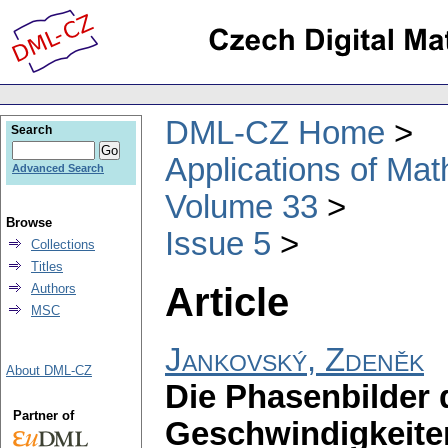
DML-CZ Home
Search
Applications of Ma
Advanced Search
Volume 33
Browse
Issue 5
Collections
Titles
Article
Authors
MSC
Jankovský, Zdeněk
About DML-CZ
Die Phasenbilder 
Partner of
Geschwindigkeiten