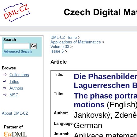
DML-CZ Home
Search
Applications of Mathematics
Volume 33
Issue 5
Advanced Search
Article
Browse
Title:
Die Phasenbilder
Collections
Titles
Laguerreschen 
Authors
Title:
The phase portrai
MSC
motions
(English
Author:
Jankovský, Zdeně
About DML-CZ
Language:
German
Partner of
Journal:
Aplikace matemat