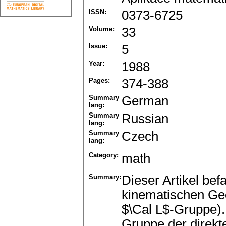
ISSN:
0373-6725
Volume:
33
Issue:
5
Year:
1988
Pages:
374-388
Summary
German
lang:
Summary
Russian
lang:
Summary
Czech
lang:
Category:
math
Summary:
Dieser Artikel bef
kinematischen Ge
$\Cal L$-Gruppe).
Gruppe der direkt