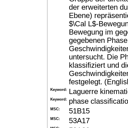
der erweiterten d
Ebene) repräsentie
$\Cal L$-Bewegung
Bewegung im gege
gegebenen Phase $
Geschwindigkeiten
untersucht. Die 
klassifiziert und 
Geschwindigkeiten
festgelegt. (Englis
Keyword:
Laguerre kinemati
Keyword:
phase classificati
MSC:
51B15
MSC:
53A17