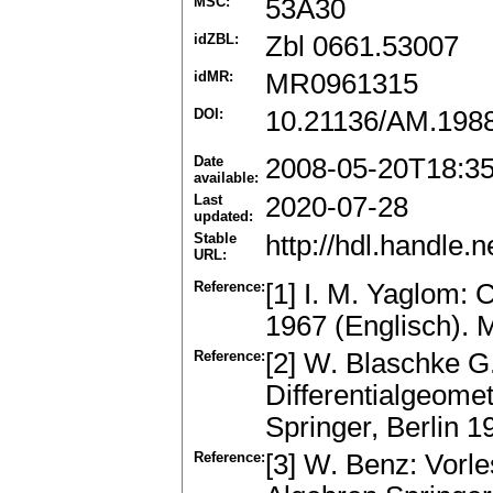
MSC:
53A30
idZBL:
Zbl 0661.53007
idMR:
MR0961315
DOI:
10.21136/AM.198
Date
2008-05-20T18:3
available:
Last
2020-07-28
updated:
Stable
http://hdl.handle
URL:
Reference:
[1] I. M. Yaglom:
1967 (Englisch).
Reference:
[2] W. Blaschke G.
Differentialgeomet
Springer, Berlin 1
Reference:
[3] W. Benz: Vorl