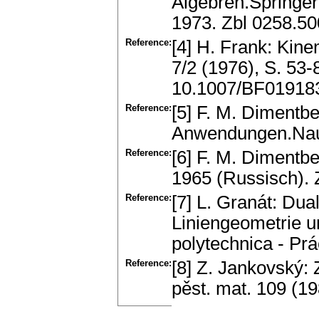
Algebren.Springer
1973. Zbl 0258.5
Reference:
[4] H. Frank: Kin
7/2 (1976), S. 53
10.1007/BF01918
Reference:
[5] F. M. Dimentb
Anwendungen.Nau
Reference:
[6] F. M. Diment
1965 (Russisch). 
Reference:
[7] L. Granát: Du
Liniengeometrie u
polytechnica - Prá
Reference:
[8] Z. Jankovský:
pěst. mat. 109 (1