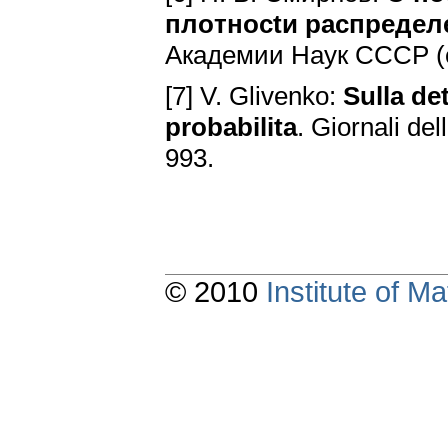
плoтнoctи pacпpeдeл
Aкaдeмии Hayк CCCP (o
[7] V. Glivenko:
Sulla de
probabilita
. Giornali del
993.
© 2010
Institute of 