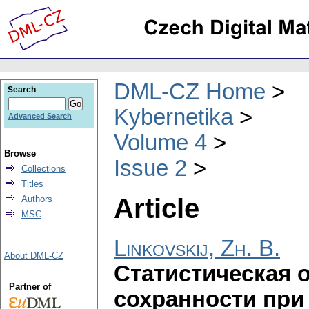
DML-CZ Home
Search
Kybernetika
Advanced Search
Volume 4
Browse
Issue 2
Collections
Titles
Article
Authors
MSC
Linkovskij, Zh. B.
About DML-CZ
Статистическая 
Partner of
сохранности при