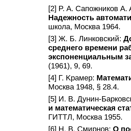
[2] P. A. Caпoжникoв A.
Haдeжнocть aвтoмaт
шкoлa, Mocквa 1964.
[3] Ж. Б. Линкoвcкий:
Д
cpeднeгo вpeмeни pa
экcпoнeнциaльным з
(1961), 9, 69.
[4] Г. Kpaмep:
Maтeмaти
Mocквa 1948, § 28.4.
[5] И. B. Дyнин-Бapкoв
и мaтeмaтичecкaя cтa
ГИTTЛ, Mocквa 1955.
[6] H. B. Cмиpнoв:
O пo