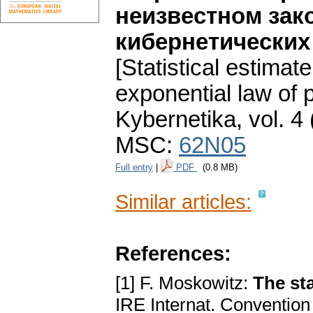
неизвестном зак
кибернетических
[Statistical estimat
exponential law of p
Kybernetika
,
vol. 4
MSC:
62N05
Full entry
|
PDF
(0.8 MB)
Similar articles:
References:
[1] F. Moskowitz:
The st
IRE Internat. Convention